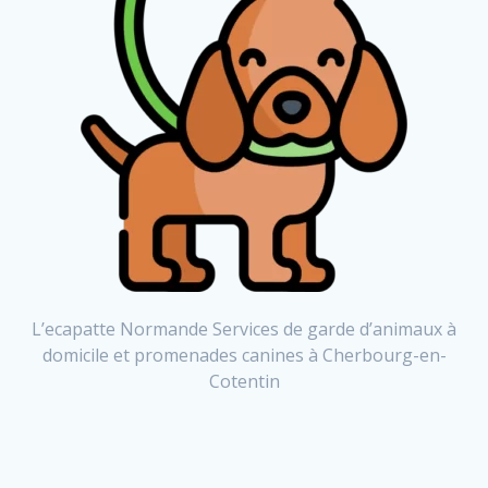
L’ecapatte Normande Services de garde d’animaux à
domicile et promenades canines à Cherbourg-en-
Cotentin