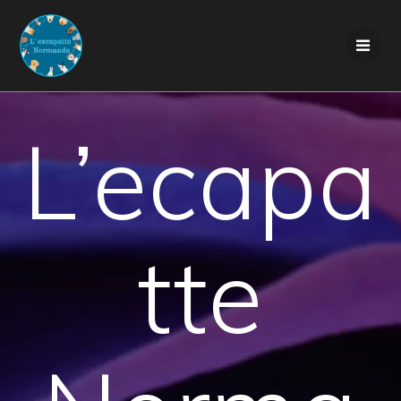
Skip
to
content
L’ecapa
tte