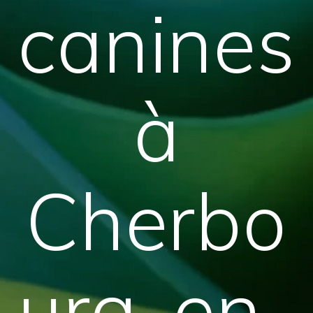
canines
à
Cherbo
urg-en-