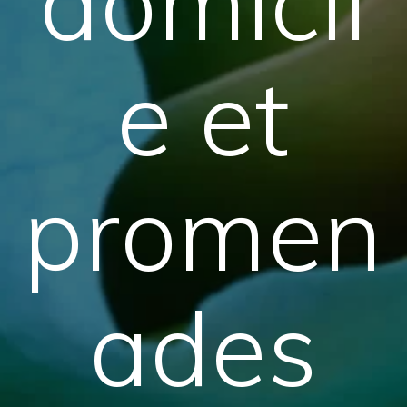
domicil
e et
promen
ades