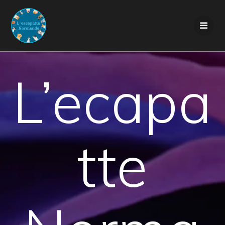
Skip
to
content
L’ecapa
tte