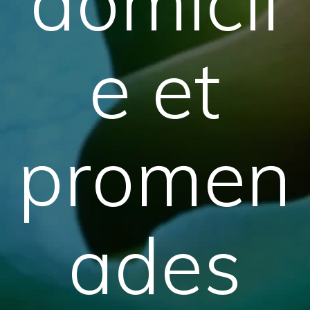
domicil
e et
promen
ades