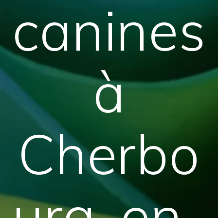
canines
à
Cherbo
urg-en-