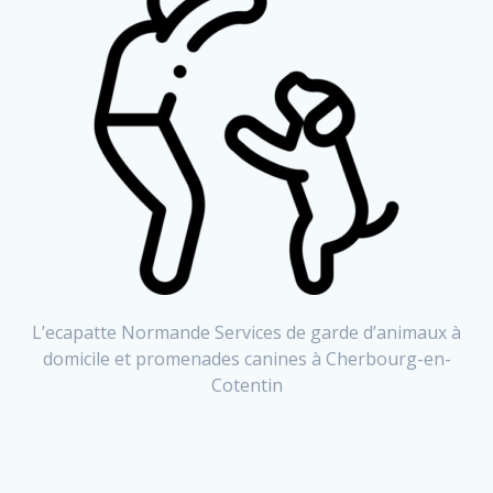
L’ecapatte Normande Services de garde d’animaux à
domicile et promenades canines à Cherbourg-en-
Cotentin