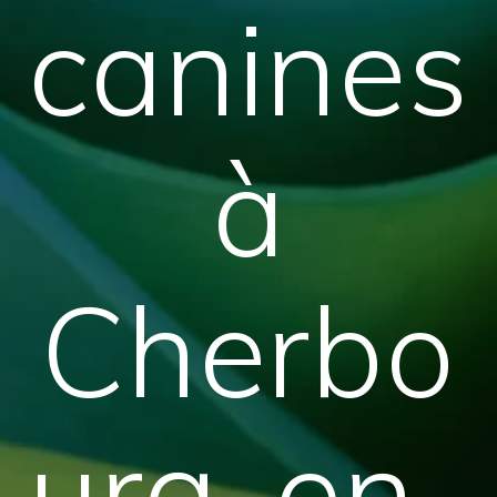
canines
à
Cherbo
urg-en-