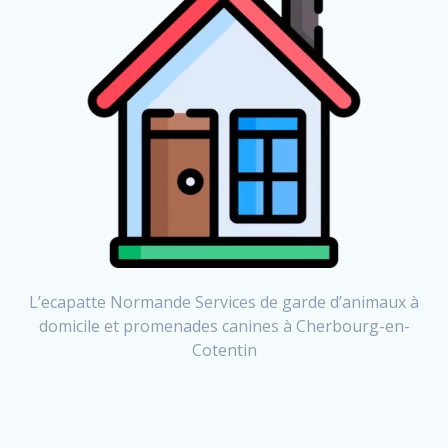
L’ecapatte Normande Services de garde d’animaux à
domicile et promenades canines à Cherbourg-en-
Cotentin