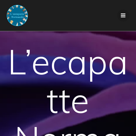
Skip
to
content
L’ecapa
tte